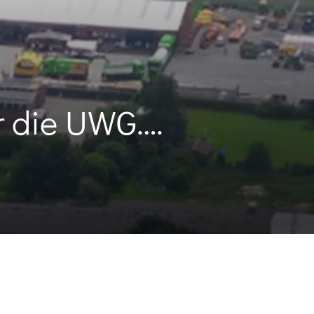
r die UWG….