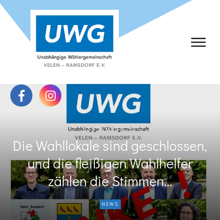
SEPTEMBER 13
Die Wahllokale sind geschlossen,
und die fleißigen Wahlhelfer
zählen die Stimmen…
NEWS