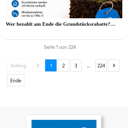
Wer bezahlt am Ende die Grundstücksrabatte?…
Seite
1
von
224
Anfang
1
2
3
...
224
Ende