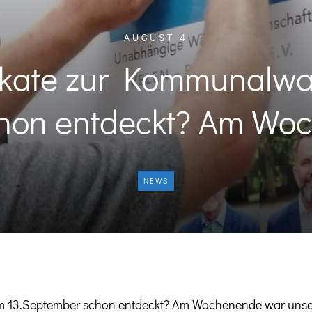
AUGUST 4
akate zur Kommunalw
hon entdeckt? Am Wo
NEWS
 13.September schon entdeckt? Am Wochenende war unser 