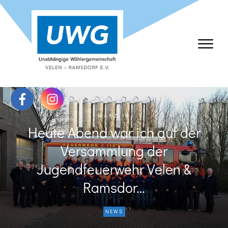
MÄRZ 16
Heute Abend war ich auf der
Versammlung der
Jugendfeuerwehr Velen &
Ramsdor…
NEWS