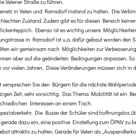
e Velener Straße zu führen.
egenetz in Velen und Ramsdorf instand zu halten. Die Verbi
 schlechten Zustand. Zudem gibt es für diesen Bereich ke
 Flickenteppich. Ebenso ist es wichtig unsere Möglichkei
gstrasse in Ramsdorf ist u.a. dafür gebaut worden den Sch
ollten wir gemeinsam nach Möglichkeiten zur Verbesserun
men aber auf die geänderten Bedingungen anpassen. So i
vor vielen Jahren. Diese Veränderungen müssen sich in de
 versprechen Sie den Bürgern für die nächste Wahlperiod
tzigen Zeit, sehr vorsichtig. Das Thema Mobilität ist ein Be
rschiedlichen Interessen an einem Tisch.
rspezialverkehr. Die Busse der Schüler sind hoffnungslos übe
 gerade dazu ein, eine positive Einstellung zum ÖPNV zu
ebot attraktiv zu halten. Gerade für Velen als „Auspendler