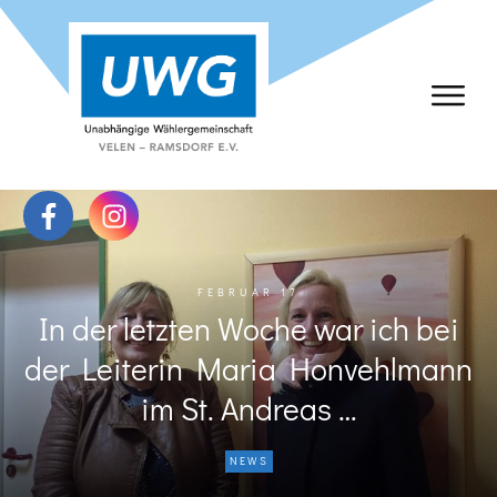
FEBRUAR 17
In der letzten Woche war ich bei
der Leiterin Maria Honvehlmann
im St. Andreas …
NEWS