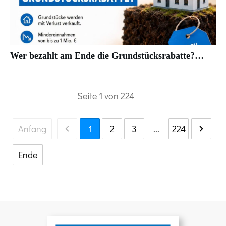
Wer bezahlt am Ende die Grundstücksrabatte?…
Seite
1
von
224
Anfang
1
2
3
...
224
Ende