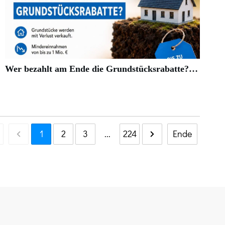
Wer bezahlt am Ende die Grundstücksrabatte?…
1
2
3
...
224
Ende