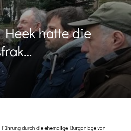
 Heek hatte die
frak…
ne Führung durch die ehemalige Burganlage von