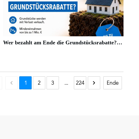
Wer bezahlt am Ende die Grundstücksrabatte?…
1
2
3
...
224
Ende