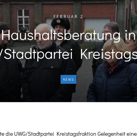
FEBRUAR 2
Haushaltsberatung in
Stadtpartei Kreistags
NEWS
te die UWG/Stadtpartei Kreistagsfraktion Gelegenheit ei